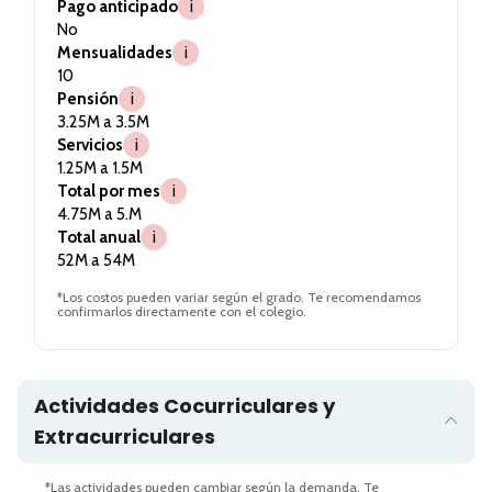
Pago anticipado
i
No
Mensualidades
i
10
Pensión
i
3.25M a 3.5M
Servicios
i
1.25M a 1.5M
Total por mes
i
4.75M a 5.M
Total anual
i
52M a 54M
*Los costos pueden variar según el grado. Te recomendamos
confirmarlos directamente con el colegio.
Actividades Cocurriculares y
Extracurriculares
*Las actividades pueden cambiar según la demanda. Te