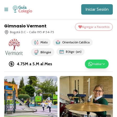
Iniciar Sesión
Gimnasio Vermont
Agregar a Favoritos
Bogotá D.C - Calle 195 # 54-75
Mixto
Orientación Católica
B (Ago - Jun)
Bilingüe
4.75M a 5.M
al Mes
Hablar