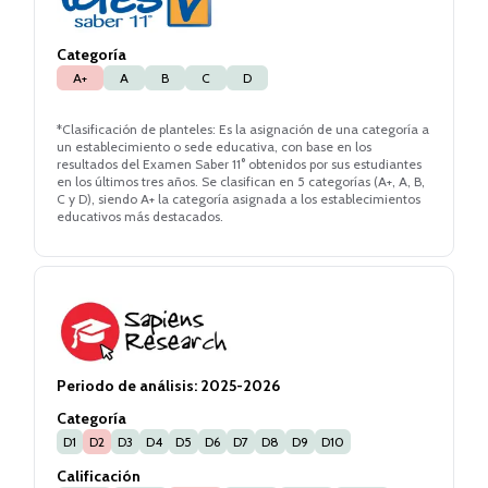
Categoría
A+
A
B
C
D
*Clasificación de planteles: Es la asignación de una categoría a
un establecimiento o sede educativa, con base en los
resultados del Examen Saber 11° obtenidos por sus estudiantes
en los últimos tres años. Se clasifican en 5 categorías (A+, A, B,
C y D), siendo A+ la categoría asignada a los establecimientos
educativos más destacados.
Periodo de análisis:
2025-2026
Categoría
D1
D2
D3
D4
D5
D6
D7
D8
D9
D10
Calificación