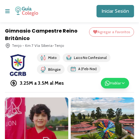
Iniciar Sesión
Gimnasio Campestre Reino
Agregar a Favoritos
Británico
Tenjo - Km 7 Vía Siberia-Tenjo
Mixto
Laico No Confesional
A (Feb-Nov)
Bilingüe
3.25M a 3.5M
al Mes
Hablar