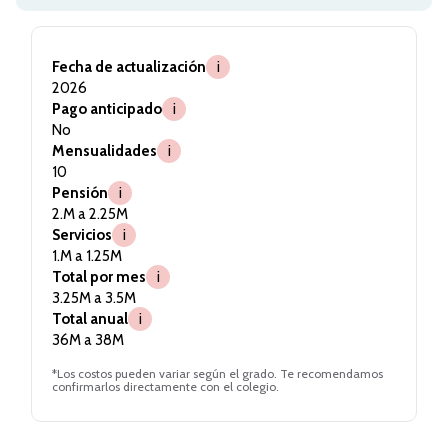
Fecha de actualización
i
2026
Pago anticipado
i
No
Mensualidades
i
10
Pensión
i
2.M a 2.25M
Servicios
i
1.M a 1.25M
Total por mes
i
3.25M a 3.5M
Total anual
i
36M a 38M
*Los costos pueden variar según el grado. Te recomendamos
confirmarlos directamente con el colegio.