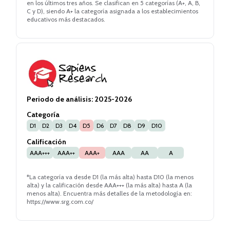
en los últimos tres años. Se clasifican en 5 categorías (A+, A, B,
C y D), siendo A+ la categoría asignada a los establecimientos
educativos más destacados.
Periodo de análisis:
2025-2026
Categoría
D1
D2
D3
D4
D5
D6
D7
D8
D9
D10
Calificación
AAA+++
AAA++
AAA+
AAA
AA
A
*La categoría va desde D1 (la más alta) hasta D10 (la menos
alta) y la calificación desde AAA+++ (la más alta) hasta A (la
menos alta). Encuentra más detalles de la metodología en:
https://www.srg.com.co/