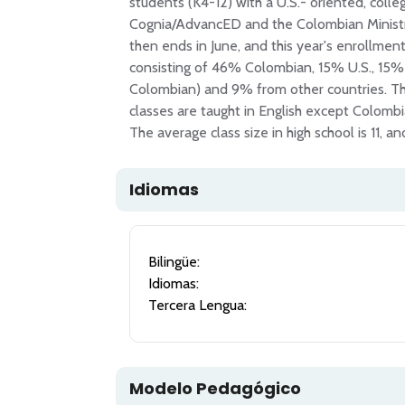
students (K4-12) with a U.S.- oriented, coll
Cognia/AdvancED and the Colombian Ministry
then ends in June, and this year's enrollment
consisting of 46% Colombian, 15% U.S., 15%
Colombian) and 9% from other countries. Ther
classes are taught in English except Colombia
Idiomas
Bilingüe:
Idiomas:
Tercera Lengua:
Modelo Pedagógico