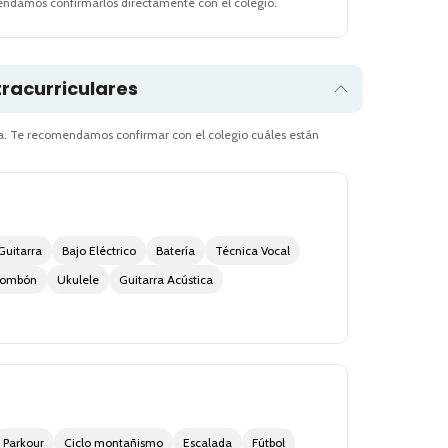
endamos confirmarlos directamente con el colegio.
tracurriculares
. Te recomendamos confirmar con el colegio cuáles están
Guitarra
Bajo Eléctrico
Batería
Técnica Vocal
rombón
Ukulele
Guitarra Acústica
Parkour
Ciclo montañismo
Escalada
Fútbol