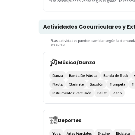
*Los costos pueden variar según el grado. Te recom
Actividades Cocurriculares y Ex
*Las actividades pueden cambiar según la demanda
en curso.
Música/Danza
Danza
Banda De Música
Banda de Rock
Flauta
Clarinete
Saxofón
Trompeta
T
Instrumentos: Percusión
Ballet
Piano
Deportes
Yoga
Artes Marciales
Skating
Bicicleta