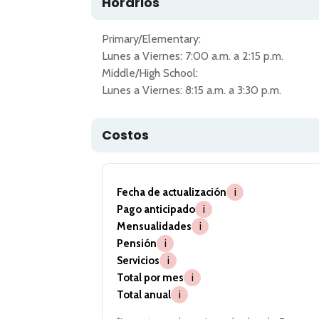
Horarios
Primary/Elementary: 

Lunes a Viernes: 7:00 a.m. a 2:15 p.m.

Middle/High School: 

Lunes a Viernes: 8:15 a.m. a 3:30 p.m.
Costos
Fecha de actualización
i
Pago anticipado
i
Mensualidades
i
Pensión
i
Servicios
i
Total por mes
i
Total anual
i