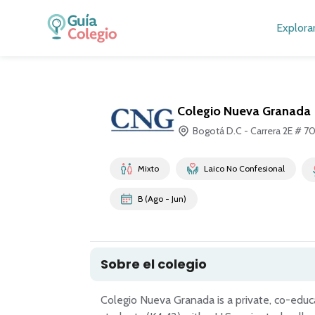
Explora
Colegio Nueva Granada
Bogotá D.C - Carrera 2E # 7
Mixto
Laico No Confesional
B (Ago - Jun)
Sobre el colegio
Colegio Nueva Granada is a private, co-educa