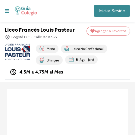
Iniciar Sesión
Liceo Francés Louis Pasteur
Agregar a Favoritos
Bogotá D.C - Calle 87 #7-77
Mixto
Laico No Confesional
B (Ago - Jun)
Bilingüe
4.5M a 4.75M
al Mes