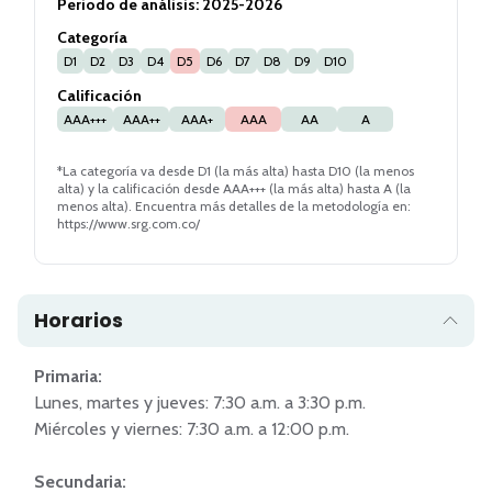
Periodo de análisis:
2025-2026
Categoría
D1
D2
D3
D4
D5
D6
D7
D8
D9
D10
Calificación
AAA+++
AAA++
AAA+
AAA
AA
A
*La categoría va desde D1 (la más alta) hasta D10 (la menos
alta) y la calificación desde AAA+++ (la más alta) hasta A (la
menos alta). Encuentra más detalles de la metodología en:
https://www.srg.com.co/
Horarios
Primaria:
Lunes, martes y jueves: 7:30 a.m. a 3:30 p.m.

Miércoles y viernes: 7:30 a.m. a 12:00 p.m.

Secundaria: