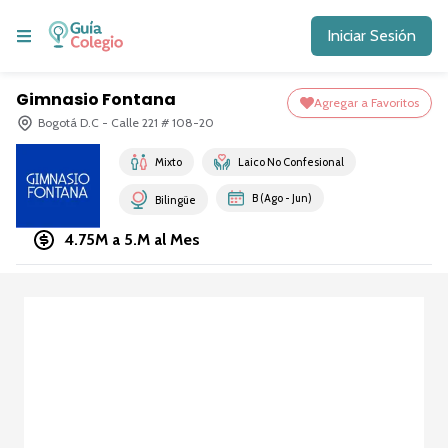
Iniciar Sesión
Gimnasio Fontana
Agregar a Favoritos
Bogotá D.C - Calle 221 # 108-20
Mixto
Laico No Confesional
B (Ago - Jun)
Bilingüe
4.75M a 5.M
al Mes