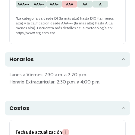
AAA+++
AAA++
AAA+
AAA
AA
A
*La categoría va desde D1 (la más alta) hasta D10 (la menos
alta) y la calificación desde AAA+++ (la más alta) hasta A (la
menos alta). Encuentra más detalles de la metodología en:
https://www.srg.com.co/
Horarios
Lunes a Viernes: 7:30 a.m. a 2:20 p.m.

Horario Extracurricular: 2:30 p.m. a 4:00 p.m.

Costos
Fecha de actualización
i