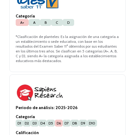
Categoría
A+
A
B
C
D
*Clasificación de planteles: Es la asignación de una categoría a
un establecimiento o sede educativa, con base en los
resultados del Examen Saber 11° obtenidos por sus estudiantes
en los últimos tres años. Se clasifican en 5 categorías (A+, A, B,
C y D), siendo A+ la categoría asignada a los establecimientos
educativos más destacados.
Periodo de análisis:
2025-2026
Categoría
D1
D2
D3
D4
D5
D6
D7
D8
D9
D10
Calificación