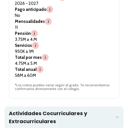
2026 - 2027
Pago anticipado
i
No
Mensualidades
i
11
Pensión
i
3.75M a 4.M
Servicios
i
950K a 1M
Total por mes
i
4.75M a 5.M
Total anual
i
58M a 60M
*Los costos pueden variar según el grado. Te recomendamos
confirmarlos directamente con el colegio.
Actividades Cocurriculares y
Extracurriculares