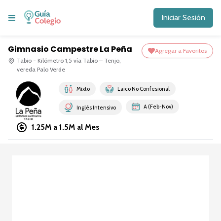
Iniciar Sesión
Gimnasio Campestre La Peña
Agregar a Favoritos
Tabio - Kilómetro 1,5 vía Tabio – Tenjo,
vereda Palo Verde
Mixto
Laico No Confesional
A (Feb-Nov)
Inglés Intensivo
1.25M a 1.5M
al Mes