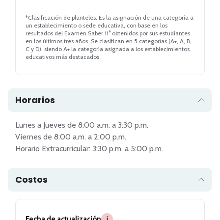
*Clasificación de planteles: Es la asignación de una categoría a
un establecimiento o sede educativa, con base en los
resultados del Examen Saber 11° obtenidos por sus estudiantes
en los últimos tres años. Se clasifican en 5 categorías (A+, A, B,
C y D), siendo A+ la categoría asignada a los establecimientos
educativos más destacados.
Horarios
Lunes a Jueves de 8:00 a.m. a 3:30 p.m. 

Viernes de 8:00 a.m. a 2:00 p.m.

Horario Extracurricular: 3:30 p.m. a 5:00 p.m.
Costos
Fecha de actualización
i