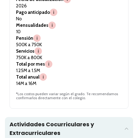
2026
Pago anticipado
i
No
Mensualidades
i
10
Pensión
i
500K a 750K
Servicios
i
750K a 800K
Total por mes
i
1.25M a 1.5M
Total anual
i
14M a 16M
*Los costos pueden variar según el grado. Te recomendamos
confirmarlos directamente con el colegio.
Actividades Cocurriculares y
Extracurriculares