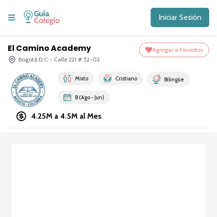
Iniciar Sesión
El Camino Academy
Agregar a Favoritos
Bogotá D.C - Calle 221 # 52-02
Mixto
Cristiano
Bilingüe
B (Ago - Jun)
4.25M a 4.5M
al Mes