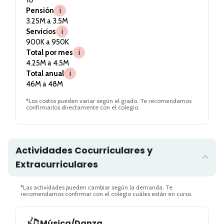
Pensión
i
3.25M a 3.5M
Servicios
i
900K a 950K
Total por mes
i
4.25M a 4.5M
Total anual
i
46M a 48M
*Los costos pueden variar según el grado. Te recomendamos
confirmarlos directamente con el colegio.
Actividades Cocurriculares y
Extracurriculares
*Las actividades pueden cambiar según la demanda. Te
recomendamos confirmar con el colegio cuáles están en curso.
Música/Danza