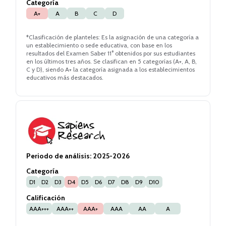
Categoría
A+
A
B
C
D
*Clasificación de planteles: Es la asignación de una categoría a
un establecimiento o sede educativa, con base en los
resultados del Examen Saber 11° obtenidos por sus estudiantes
en los últimos tres años. Se clasifican en 5 categorías (A+, A, B,
C y D), siendo A+ la categoría asignada a los establecimientos
educativos más destacados.
Periodo de análisis:
2025-2026
Categoría
D1
D2
D3
D4
D5
D6
D7
D8
D9
D10
Calificación
AAA+++
AAA++
AAA+
AAA
AA
A