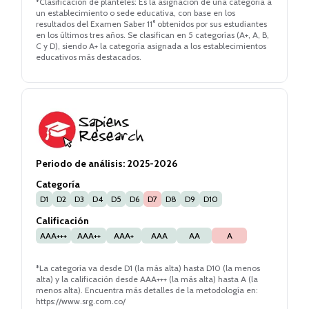
*Clasificación de planteles: Es la asignación de una categoría a
un establecimiento o sede educativa, con base en los
resultados del Examen Saber 11° obtenidos por sus estudiantes
en los últimos tres años. Se clasifican en 5 categorías (A+, A, B,
C y D), siendo A+ la categoría asignada a los establecimientos
educativos más destacados.
Periodo de análisis:
2025-2026
Categoría
D1
D2
D3
D4
D5
D6
D7
D8
D9
D10
Calificación
AAA+++
AAA++
AAA+
AAA
AA
A
*La categoría va desde D1 (la más alta) hasta D10 (la menos
alta) y la calificación desde AAA+++ (la más alta) hasta A (la
menos alta). Encuentra más detalles de la metodología en:
https://www.srg.com.co/