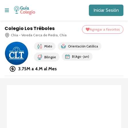
Iniciar Sesión
Colegio Los Tréboles
Agregar a Favoritos
Chía - Vereda Cerca de Piedra, Chía
Mixto
Orientación Católica
B (Ago - Jun)
Bilingüe
3.75M a 4.M
al Mes